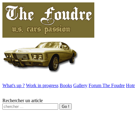
What's up ?
Work in progress
Books
Gallery
Forum The Foudre
Hotr
Rechercher un article