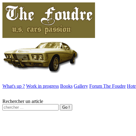
What's up ?
Work in progress
Books
Gallery
Forum The Foudre
Hotr
Rechercher un article