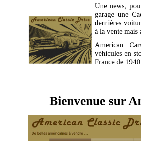
Une
news
, pou
garage une
Cad
dernières voitu
à la vente mais 
American
Cars
véhicules en s
France de 1940
Bienvenue sur
A