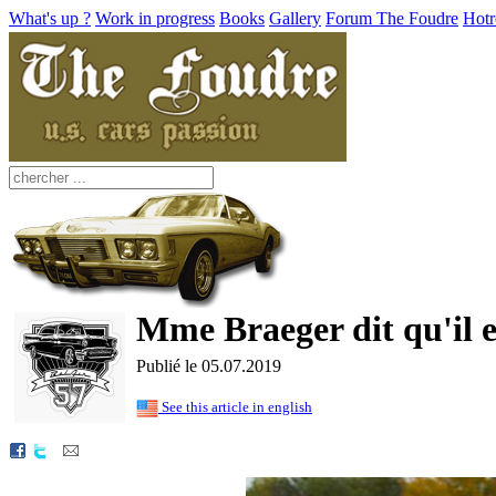
What's up ?
Work in progress
Books
Gallery
Forum The Foudre
Hotr
Mme Braeger dit qu'il e
Publié le 05.07.2019
See this article in english