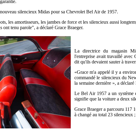
garantie.
nouveau silencieux Midas pour sa Chevrolet Bel Air de 1957.
bots, les amortisseurs, les jambes de force et les silencieux aussi longte
ils ont tenu parole", a déclaré Grace Braeger.
La directrice du magasin Mi
l'entreprise avait travaillé avec
dit qu'ils devaient sauter à trave
«Grace m'a appelé il y a enviro
commandé le silencieux du New J
la semaine dernière », a déclaré
Le Bel Air 1957 a un système d
signifie que la voiture a deux si
Grace Braeger a parcouru 117 100
à changé au total 23 silencieux ; 