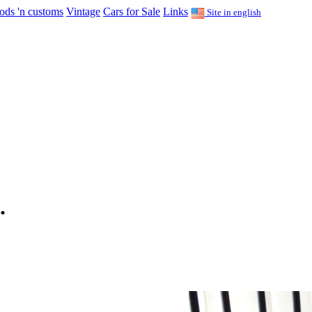
ods 'n customs
Vintage
Cars for Sale
Links
Site in english
.