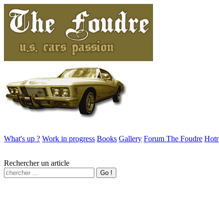
What's up ?
Work in progress
Books
Gallery
Forum The Foudre
Hotr
Rechercher un article